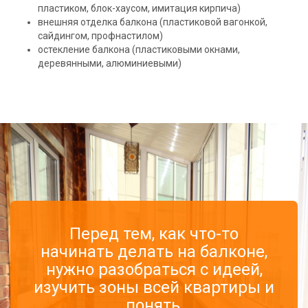
пластиком, блок-хаусом, имитация кирпича)
внешняя отделка балкона (пластиковой вагонкой,
сайдингом, профнастилом)
остекление балкона (пластиковыми окнами,
деревянными, алюминиевыми)
Перед тем, как что-то
начинать делать на балконе,
нужно разобраться с идеей,
изучить зоны всей квартиры и
понять,